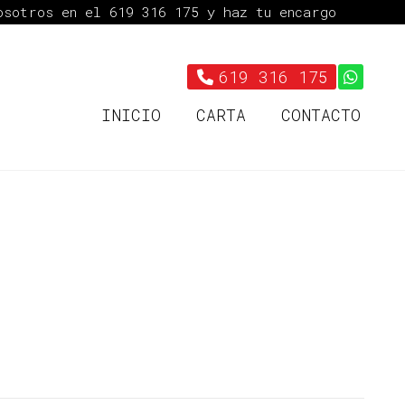
nosotros en el
619 316 175
y haz tu encargo
619 316 175
INICIO
CARTA
CONTACTO