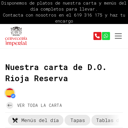
Disponemos de platos de nuestra carta y menús del
día completos para llevar.
Contacta con nosotros en el
619 316 175
y haz tu
encargo
Nuestra carta de D.O.
Rioja Reserva
VER TODA LA CARTA
Menús del día
Tapas
Tablas de e