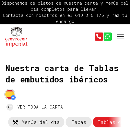
Disponemos de platos de nuestra carta y menús del
día completos para llevar.
Contacta con nosotros en el
619 316 175
y haz tu
encargo
Nuestra carta de Tablas
de embutidos ibéricos
VER TODA LA CARTA
Menús del día
Tapas
Tablas de e